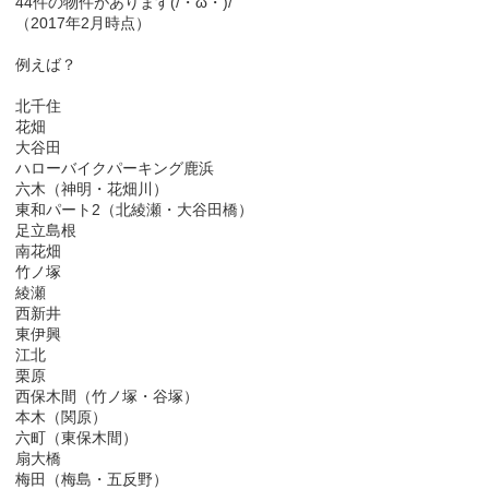
44件の物件があります(/・ω・)/
（2017年2月時点）
例えば？
北千住
花畑
大谷田
ハローバイクパーキング鹿浜
六木（神明・花畑川）
東和パート2（北綾瀬・大谷田橋）
足立島根
南花畑
竹ノ塚
綾瀬
西新井
東伊興
江北
栗原
西保木間（竹ノ塚・谷塚）
本木（関原）
六町（東保木間）
扇大橋
梅田（梅島・五反野）